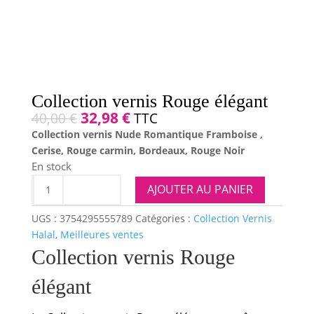
Collection vernis Rouge élégant
Le
32,98
€
Le
40,00
€
TTC
prix
prix
Collection vernis Nude Romantique Framboise ,
initial
actuel
Cerise, Rouge carmin, Bordeaux, Rouge Noir
était :
est :
En stock
40,00 €.
32,98 €.
quantité
AJOUTER AU PANIER
de
Collection
UGS :
3754295555789
Catégories :
Collection Vernis
vernis
Halal
,
Meilleures ventes
Rouge
Collection vernis Rouge
élégant
élégant