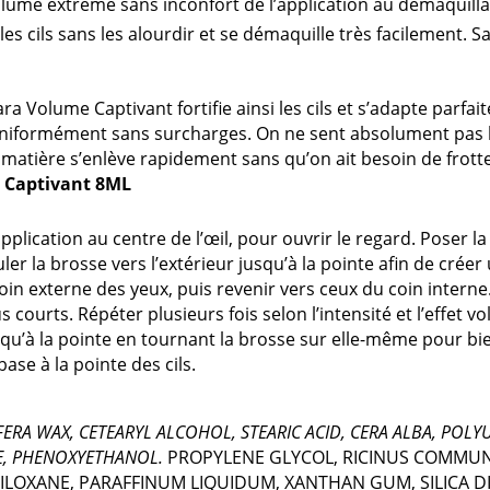
e volume extrême sans inconfort de l’application au démaquil
es cils sans les alourdir et se démaquille très facilement. S
ra Volume Captivant fortifie ainsi les cils et s’adapte parfa
uniformément sans surcharges. On ne sent absolument pas le m
a matière s’enlève rapidement sans qu’on ait besoin de frott
 Captivant 8ML
lication au centre de l’œil, pour ouvrir le regard. Poser la
ouler la brosse vers l’extérieur jusqu’à la pointe afin de crée
in externe des yeux, puis revenir vers ceux du coin interne.
s courts. Répéter plusieurs fois selon l’intensité et l’effet
squ’à la pointe en tournant la brosse sur elle-même pour bie
base à la pointe des cils.
ERA WAX, CETEARYL ALCOHOL, STEARIC ACID, CERA ALBA, POLY
E, PHENOXYETHANOL.
PROPYLENE GLYCOL, RICINUS COMMUNI
ILOXANE, PARAFFINUM LIQUIDUM, XANTHAN GUM, SILICA D