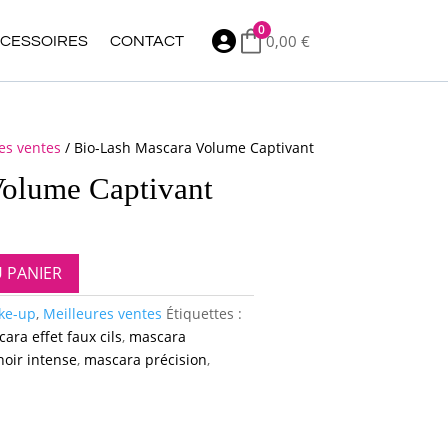
0

0,00
€
CESSOIRES
CONTACT
es ventes
/ Bio-Lash Mascara Volume Captivant
Volume Captivant
U PANIER
ke-up
,
Meilleures ventes
Étiquettes :
ara effet faux cils
,
mascara
oir intense
,
mascara précision
,