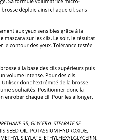
lage. Sa formule volumatrice micro-
a brosse déploie ainsi chaque cil, sans
itement aux yeux sensibles grâce à la
ascara sur les cils. Le soir, le résultat
er le contour des yeux. Tolérance testée
 brosse à la base des cils supérieurs puis
r un volume intense. Pour des cils
 Utiliser donc l’extrémité de la brosse
 volume souhaités. Positionner donc la
n enrober chaque cil. Pour les allonger,
URETHANE-35, GLYCERYL STEARATE SE.
S SEED OIL, POTASSIUM HYDROXIDE,
IMETHYL SILYLATE. ETHYLHEXYLGLYCERIN,