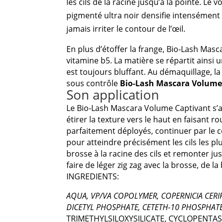
les cils de la racine jusqu’à la pointe. L
pigmenté ultra noir densifie intensément l
jamais irriter le contour de l’œil.
En plus d’étoffer la frange, Bio-Lash Masca
vitamine b5. La matière se répartit ainsi 
est toujours bluffant. Au démaquillage, l
sous contrôle
Bio-Lash Mascara Volume
Son application
Le Bio-Lash Mascara Volume Captivant s’app
étirer la texture vers le haut en faisant r
parfaitement déployés, continuer par le co
pour atteindre précisément les cils les plu
brosse à la racine des cils et remonter ju
faire de léger zig zag avec la brosse, de la 
INGREDIENTS:
AQUA, VP/VA COPOLYMER, COPERNICIA CERIF
DICETYL PHOSPHATE, CETETH-10 PHOSPHAT
TRIMETHYLSILOXYSILICATE, CYCLOPENTAS