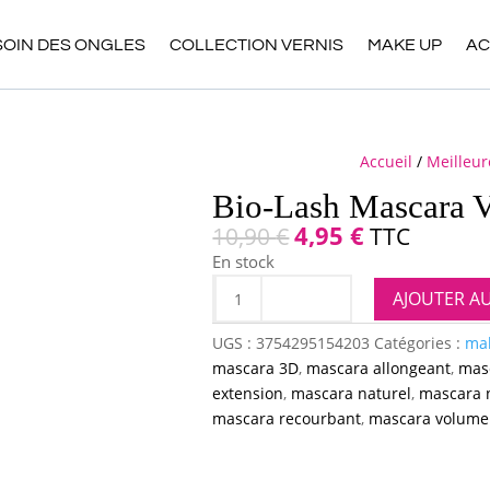
SOIN DES ONGLES
COLLECTION VERNIS
MAKE UP
AC
Accueil
/
Meilleur
Bio-Lash Mascara 
Le
4,95
€
Le
10,90
€
TTC
prix
prix
En stock
initial
actuel
quantité
AJOUTER A
était :
est :
de
10,90 €.
4,95 €.
Bio-
UGS :
3754295154203
Catégories :
ma
Lash
mascara 3D
,
mascara allongeant
,
masc
Mascara
extension
,
mascara naturel
,
mascara n
Volume
mascara recourbant
,
mascara volume
Captivant