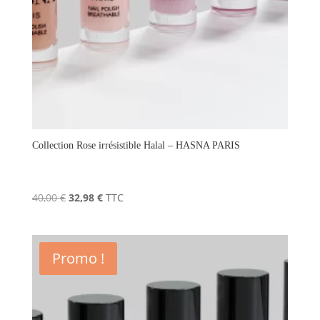
Collection Rose irrésistible Halal – HASNA PARIS
Le
Le
40,00
€
32,98
€
TTC
prix
prix
initial
actuel
était :
est :
Promo !
40,00 €.
32,98 €.