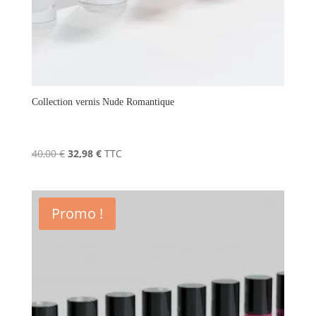
Collection vernis Nude Romantique
Le
Le
40,00
€
32,98
€
TTC
prix
prix
initial
actuel
était :
est :
Promo !
40,00 €.
32,98 €.