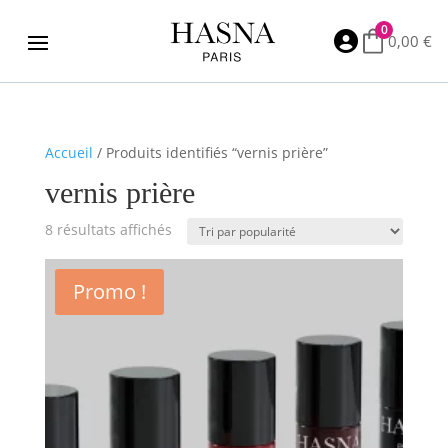
0

0,00
€
Accueil
/ Produits identifiés “vernis prière”
vernis prière
Trié
8 résultats affichés
par
popularité
Promo !