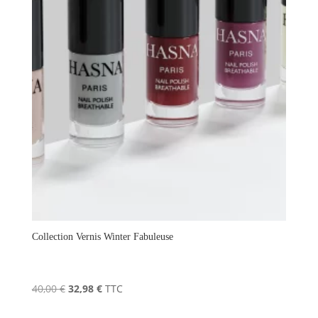
Collection Vernis Winter Fabuleuse
Le
Le
40,00
€
32,98
€
TTC
prix
prix