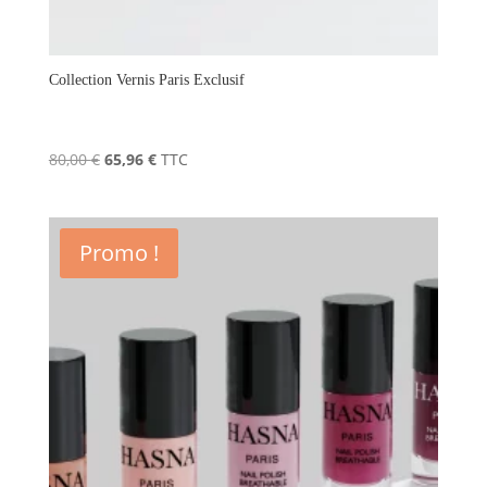
Collection Vernis Paris Exclusif
Le
Le
80,00
€
65,96
€
TTC
prix
prix
initial
actuel
était :
est :
Promo !
80,00 €.
65,96 €.