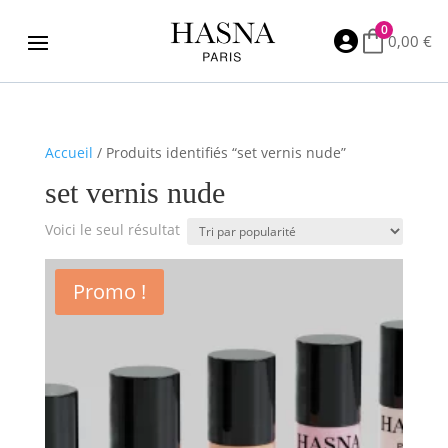
0

0,00
€
Accueil
/ Produits identifiés “set vernis nude”
set vernis nude
Voici le seul résultat
Promo !