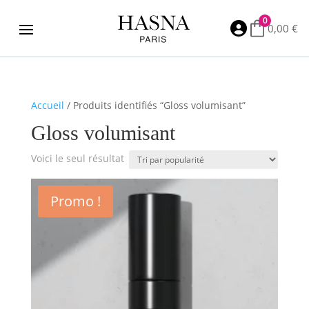
0

0,00
€
Accueil
/ Produits identifiés “Gloss volumisant”
Gloss volumisant
Voici le seul résultat
Promo !