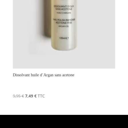
Dissolvant huile d’Argan sans acetone
Le
Le
9,95
€
7,49
€
TTC
prix
prix
initial
actuel
était :
est :
9,95 €.
7,49 €.