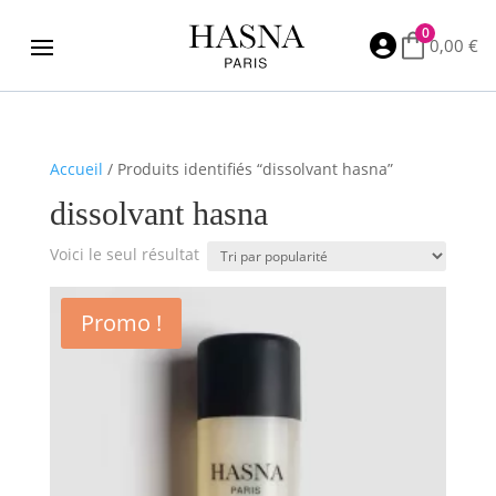
0

0,00
€
Accueil
/ Produits identifiés “dissolvant hasna”
dissolvant hasna
Voici le seul résultat
Promo !