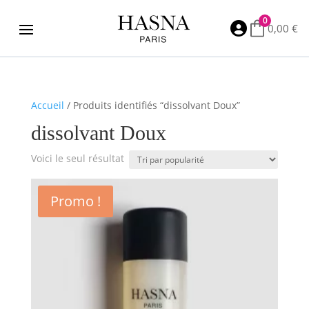
0

0,00
€
Accueil
/ Produits identifiés “dissolvant Doux”
dissolvant Doux
Voici le seul résultat
Promo !