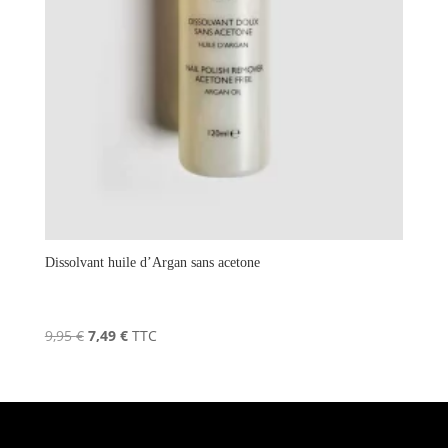
Dissolvant huile d’Argan sans acetone
Le
Le
9,95
€
7,49
€
TTC
prix
prix
initial
actuel
était :
est :
9,95 €.
7,49 €.