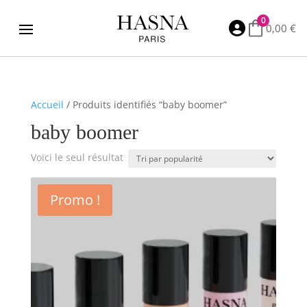
0

0,00
€
Accueil
/ Produits identifiés “baby boomer”
baby boomer
Voici le seul résultat
Promo !