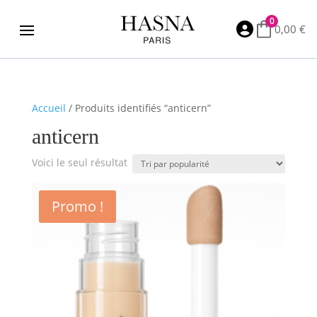
0

0,00
€
Accueil
/ Produits identifiés “anticern”
anticern
Voici le seul résultat
Promo !